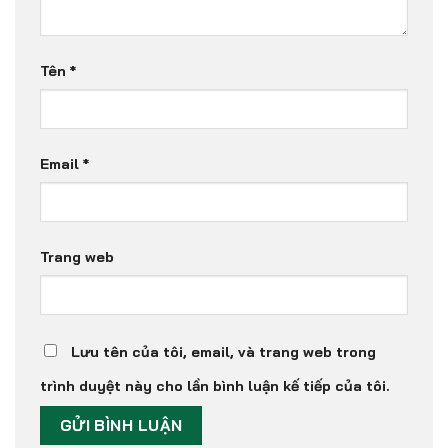
Tên
*
Email
*
Trang web
Lưu tên của tôi, email, và trang web trong
trình duyệt này cho lần bình luận kế tiếp của tôi.