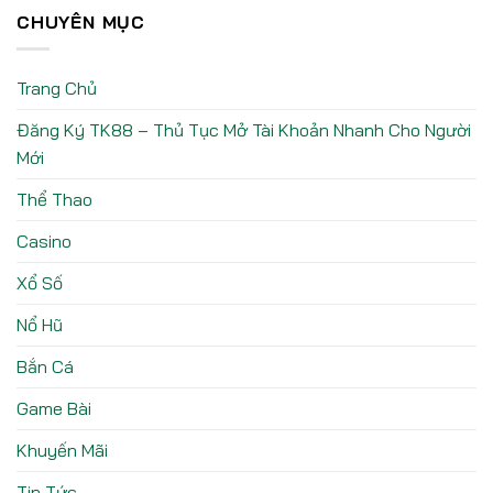
CHUYÊN MỤC
Trang Chủ
Đăng Ký TK88 – Thủ Tục Mở Tài Khoản Nhanh Cho Người
Mới
Thể Thao
Casino
Xổ Số
Nổ Hũ
Bắn Cá
Game Bài
Khuyến Mãi
Tin Tức