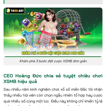
Khám phá 3 bước đặt cược XSMB đơn giản
CEO Hoàng Đức chia sẻ tuyệt chiêu chơi
XSMB hiệu quả
Sau nhiều năm kinh nghiệm chơi xổ số miền Bắc tôi nhận
thấy nhiều hội viên còn chọn ngẫu nhiên tổ hợp hay cược
quá nhiều số cùng một lúc. Điều này không chỉ khiến tỷ lệ