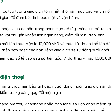
/7
có lưu lượng giao dịch lớn nhất nhờ hạn mức cao và tính ổn 
ời gian để đảm bảo tính bảo mật và vận hành.
 hoặc OCB có sẵn trong danh mục để lấy thông tin số tài k
o với chuyển khoản liên ngân hàng, giảm rủi ro bị treo lệnh.
o mỗi lần thực hiện là 10,000 VND và mức tối đa có thể lên 
 thấp hơn hoặc cao hơn, lệnh giao dịch sẽ tự động bị từ chối.
thêm các số lẻ vào sau số tiền gốc. Ví dụ thay vì nạp 1.000
điện thoại
ân hàng thực hiện bảo trì hoặc người dùng muốn giao dịch ẩn
kiểm tra kỹ bảng quy đổi mệnh giá.
 mạng Viettel, Vinaphone hoặc Mobifone sau đó chọn mệnh 
à 500k, yêu cầu chọn chính xác mệnh giá để tránh mất thẻ.