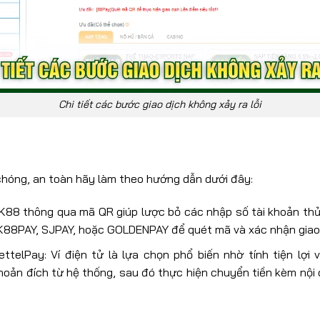
Chi tiết các bước giao dịch không xảy ra lỗi
chóng, an toàn hãy làm theo hướng dẫn dưới đây:
88 thông qua mã QR giúp lược bỏ các nhập số tài khoản thủ c
K88PAY, SJPAY, hoặc GOLDENPAY để quét mã và xác nhận giao d
ettelPay: Ví điện tử là lựa chọn phổ biến nhờ tính tiện l
i khoản đích từ hệ thống, sau đó thực hiện chuyển tiền kèm nộ