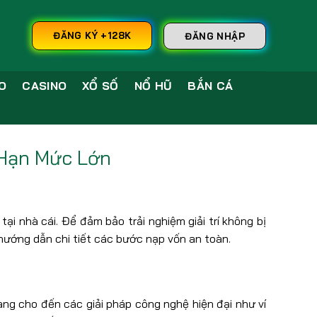
ĐĂNG KÝ +128K
ĐĂNG NHẬP
O
CASINO
XỔ SỐ
NỔ HŨ
BẮN CÁ
 Hạn Mức Lớn
i nhà cái. Để đảm bảo trải nghiệm giải trí không bị
 hướng dẫn chi tiết các bước nạp vốn an toàn.
g cho đến các giải pháp công nghệ hiện đại như ví