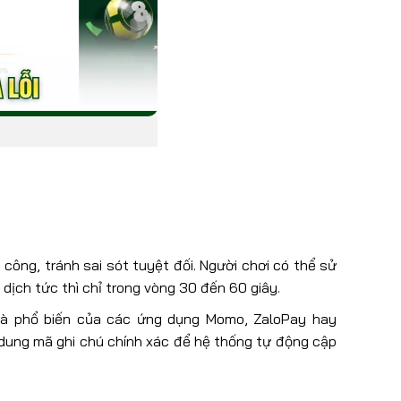
ông, tránh sai sót tuyệt đối. Người chơi có thể sử
ịch tức thì chỉ trong vòng 30 đến 60 giây.
ợi và phổ biến của các ứng dụng Momo, ZaloPay hay
i dung mã ghi chú chính xác để hệ thống tự động cập