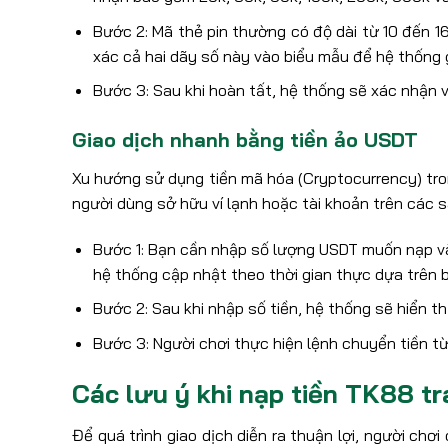
Bước 2: Mã thẻ pin thường có độ dài từ 10 đến 16
xác cả hai dãy số này vào biểu mẫu để hệ thống gử
Bước 3: Sau khi hoàn tất, hệ thống sẽ xác nhận v
Giao dịch nhanh bằng tiền ảo USDT
Xu hướng sử dụng tiền mã hóa (Cryptocurrency) tron
người dùng sở hữu ví lạnh hoặc tài khoản trên các s
Bước 1: Bạn cần nhập số lượng USDT muốn nạp vào 
hệ thống cập nhật theo thời gian thực dựa trên b
Bước 2: Sau khi nhập số tiền, hệ thống sẽ hiển 
Bước 3: Người chơi thực hiện lệnh chuyển tiền từ
Các lưu ý khi nạp tiền TK88 tr
Để quá trình giao dịch diễn ra thuận lợi, người chơ