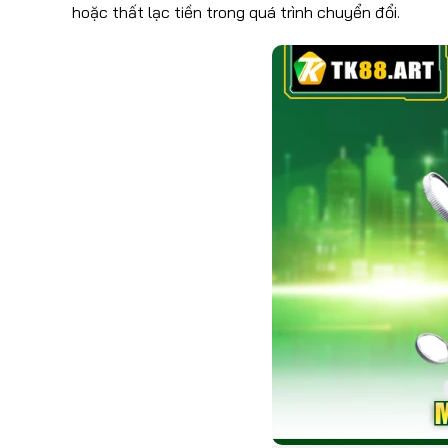
hoặc thất lạc tiền trong quá trình chuyển đổi.