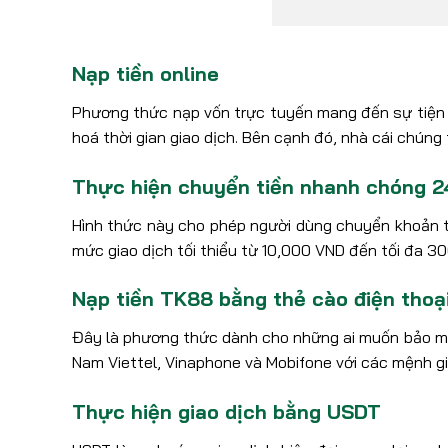
Nạp tiền online
Phương thức nạp vốn trực tuyến mang đến sự tiện lợ
hoá thời gian giao dịch. Bên cạnh đó, nhà cái chúng 
Thực hiện chuyển tiền nhanh chóng 2
Hình thức này cho phép người dùng chuyển khoản t
mức giao dịch tối thiểu từ 10,000 VND đến tối đa 3
Nạp tiền TK88 bằng thẻ cào điện thoạ
Đây là phương thức dành cho những ai muốn bảo mật
Nam Viettel, Vinaphone và Mobifone với các mệnh gi
Thực hiện giao dịch bằng USDT