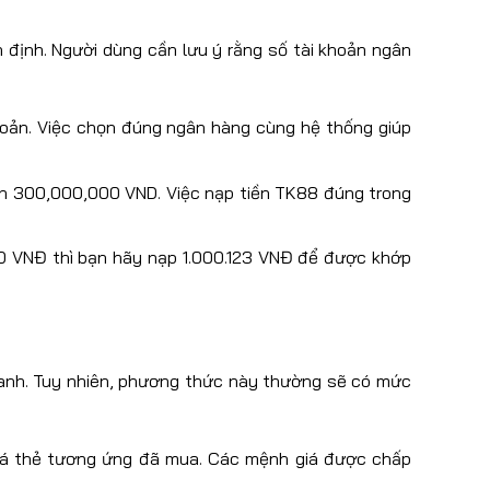
định. Người dùng cần lưu ý rằng số tài khoản ngân
hoản. Việc chọn đúng ngân hàng cùng hệ thống giúp
đến 300,000,000 VND. Việc nạp tiền TK88 đúng trong
.000 VNĐ thì bạn hãy nạp 1.000.123 VNĐ để được khớp
 danh. Tuy nhiên, phương thức này thường sẽ có mức
giá thẻ tương ứng đã mua. Các mệnh giá được chấp