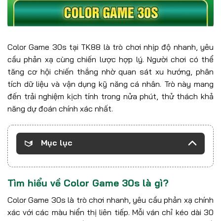
Color Game 30s tại TK88 là trò chơi nhịp độ nhanh, yêu
cầu phản xạ cùng chiến lược hợp lý. Người chơi có thể
tăng cơ hội chiến thắng nhờ quan sát xu hướng, phân
tích dữ liệu và vận dụng kỹ năng cá nhân. Trò này mang
đến trải nghiệm kịch tính trong nửa phút, thử thách khả
năng dự đoán chính xác nhất.
Mục lục
Tìm hiểu về Color Game 30s là gì?
Color Game 30s là trò chơi nhanh, yêu cầu phản xạ chính
xác với các màu hiển thị liên tiếp. Mỗi ván chỉ kéo dài 30