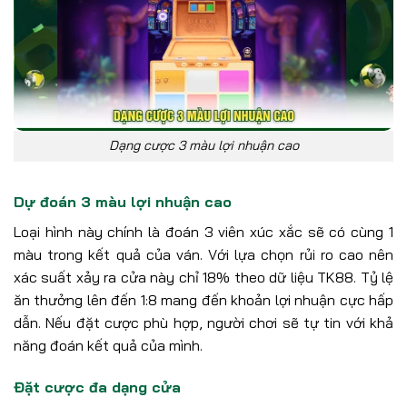
Dạng cược 3 màu lợi nhuận cao
Dự đoán 3 màu lợi nhuận cao
Loại hình này chính là đoán 3 viên xúc xắc sẽ có cùng 1
màu trong kết quả của ván. Với lựa chọn rủi ro cao nên
xác suất xảy ra cửa này chỉ 18% theo dữ liệu TK88. Tỷ lệ
ăn thưởng lên đến 1:8 mang đến khoản lợi nhuận cực hấp
dẫn. Nếu đặt cược phù hợp, người chơi sẽ tự tin với khả
năng đoán kết quả của mình.
Đặt cược đa dạng cửa