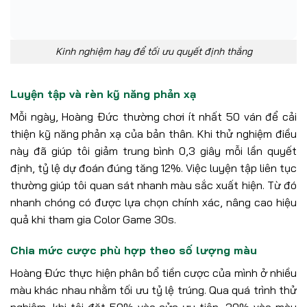
Kinh nghiệm hay để tối ưu quyết định thắng
Luyện tập và rèn kỹ năng phản xạ
Mỗi ngày, Hoàng Đức thường chơi ít nhất 50 ván để cải
thiện kỹ năng phản xạ của bản thân. Khi thử nghiệm điều
này đã giúp tôi giảm trung bình 0,3 giây mỗi lần quyết
định, tỷ lệ dự đoán đúng tăng 12%. Việc luyện tập liên tục
thường giúp tôi quan sát nhanh màu sắc xuất hiện. Từ đó
nhanh chóng có được lựa chọn chính xác, nâng cao hiệu
quả khi tham gia Color Game 30s.
Chia mức cược phù hợp theo số lượng màu
Hoàng Đức thực hiện phân bổ tiền cược của mình ở nhiều
màu khác nhau nhằm tối ưu tỷ lệ trúng. Qua quá trình thử