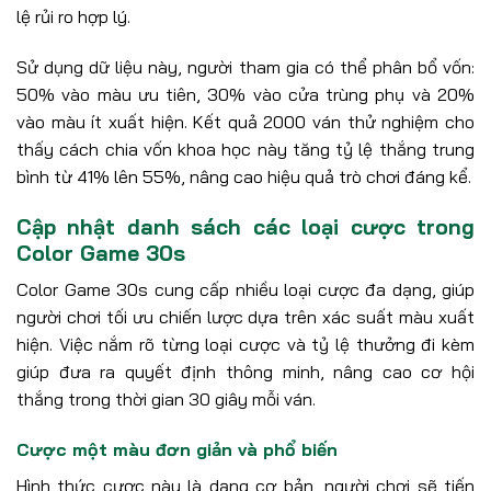
lệ rủi ro hợp lý.
Sử dụng dữ liệu này, người tham gia có thể phân bổ vốn:
50% vào màu ưu tiên, 30% vào cửa trùng phụ và 20%
vào màu ít xuất hiện. Kết quả 2000 ván thử nghiệm cho
thấy cách chia vốn khoa học này tăng tỷ lệ thắng trung
bình từ 41% lên 55%, nâng cao hiệu quả trò chơi đáng kể.
Cập nhật danh sách các loại cược trong
Color Game 30s
Color Game 30s cung cấp nhiều loại cược đa dạng, giúp
người chơi tối ưu chiến lược dựa trên xác suất màu xuất
hiện. Việc nắm rõ từng loại cược và tỷ lệ thưởng đi kèm
giúp đưa ra quyết định thông minh, nâng cao cơ hội
thắng trong thời gian 30 giây mỗi ván.
Cược một màu đơn giản và phổ biến
Hình thức cược này là dạng cơ bản, người chơi sẽ tiến