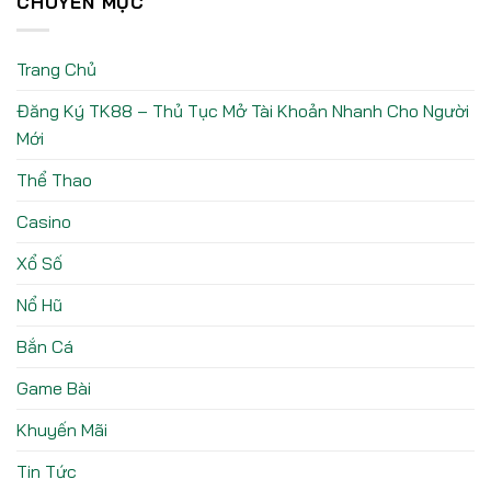
CHUYÊN MỤC
Trang Chủ
Đăng Ký TK88 – Thủ Tục Mở Tài Khoản Nhanh Cho Người
Mới
Thể Thao
Casino
Xổ Số
Nổ Hũ
Bắn Cá
Game Bài
Khuyến Mãi
Tin Tức