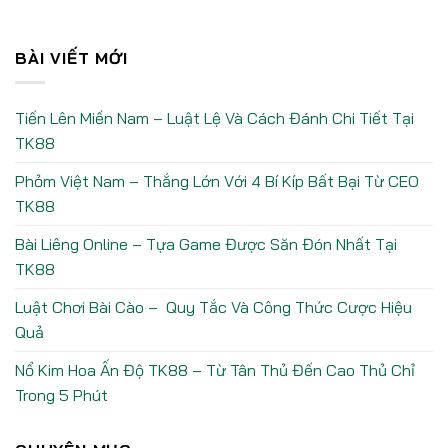
BÀI VIẾT MỚI
Tiến Lên Miền Nam – Luật Lệ Và Cách Đánh Chi Tiết Tại
TK88
Phỏm Việt Nam – Thắng Lớn Với 4 Bí Kíp Bất Bại Từ CEO
TK88
Bài Liêng Online – Tựa Game Được Săn Đón Nhất Tại
TK88
Luật Chơi Bài Cào – Quy Tắc Và Công Thức Cược Hiệu
Quả
Nổ Kim Hoa Ấn Độ TK88 – Từ Tân Thủ Đến Cao Thủ Chỉ
Trong 5 Phút