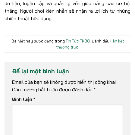
dữ liệu, luyện tập và quản lý vốn giúp nâng cao cơ hội
thắng. Người chơi kiên nhẫn sẽ nhận ra lợi ích từ những
chiến thuật hữu dụng.
Bài viết này được đăng trong
Tin Tức TK88
. Đánh dấu
liên kết
thường trực
.
Để lại một bình luận
Email của bạn sẽ không được hiển thị công khai.
Các trường bắt buộc được đánh dấu
*
Bình luận
*