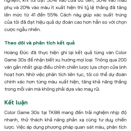
nghiệm, khi tôi đặt 50% vào cửa ưu tiên, 30% vào màu
phụ và 20% vào màu ít xuất hiện thì tỷ lệ thắng đã tăng
lên mức từ 41 đến 55%. Cách này giúp xác suất trúng
của tôi đã đạt hiệu quả dự đoán cao hơn hẳn so với chọn
cược ngẫu nhiên.
Theo dõi và phân tích kết quả
Hoàng Đức đã thực hiện ghi lại kết quả từng ván Color
Game 30s để nhận biết xu hướng mọi loại. Thông qua 200
ván gần nhất giúp điều chỉnh chiến lược lựa chọn cửa linh
hoạt hơn. Nhờ việc phân tích liên tục, tôi có thể dự đoán
chính xác hơn từng màu xuất hiện, tăng khả năng thắng
trong mỗi ván mà không phải dựa vào may rủi.
Kết luận
Color Game 30s tại TK88 mang đến trải nghiệm nhịp độ
nhanh, thử thách khả năng phản xạ cùng tư duy chiến
lược. Việc áp dụng phương pháp quan sát màu, phân tích