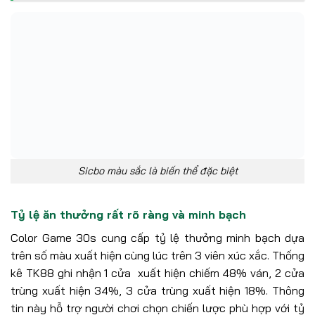
Sicbo màu sắc là biến thể đặc biệt
Tỷ lệ ăn thưởng rất rõ ràng và minh bạch
Color Game 30s cung cấp tỷ lệ thưởng minh bạch dựa
trên số màu xuất hiện cùng lúc trên 3 viên xúc xắc. Thống
kê TK88 ghi nhận 1 cửa xuất hiện chiếm 48% ván, 2 cửa
trùng xuất hiện 34%, 3 cửa trùng xuất hiện 18%. Thông
tin này hỗ trợ người chơi chọn chiến lược phù hợp với tỷ